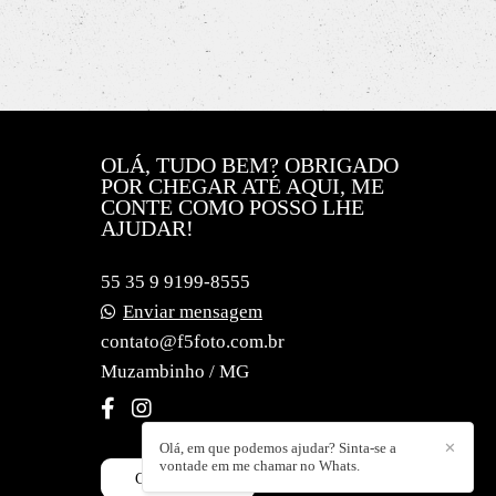
OLÁ, TUDO BEM? OBRIGADO
POR CHEGAR ATÉ AQUI, ME
CONTE COMO POSSO LHE
AJUDAR!
55 35 9 9199-8555
Enviar mensagem
contato@f5foto.com.br
Muzambinho / MG
Olá, em que podemos ajudar? Sinta-se a
✕
vontade em me chamar no Whats.
CONTATO