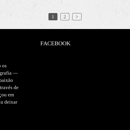
1
2
>
FACEBOOK
o os
ografia —
paixão
através de
eçou em
u deixar