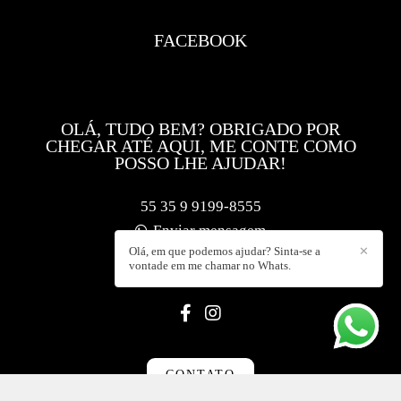
FACEBOOK
OLÁ, TUDO BEM? OBRIGADO POR
CHEGAR ATÉ AQUI, ME CONTE COMO
POSSO LHE AJUDAR!
55 35 9 9199-8555
Enviar mensagem
Olá, em que podemos ajudar? Sinta-se a
✕
contato@f5foto.com.br
vontade em me chamar no Whats.
Muzambinho / MG
CONTATO