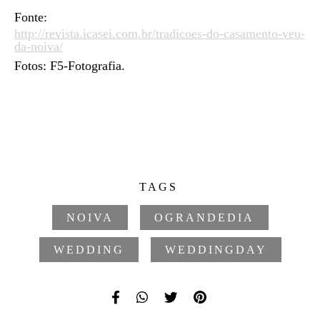
Fonte:
http://revista.icasei.com.br/tradicoes-do-casamento-veu-
da-noiva/
Fotos: F5-Fotografia.
TAGS
NOIVA
OGRANDEDIA
WEDDING
WEDDINGDAY