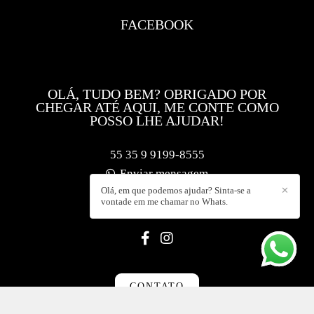
FACEBOOK
OLÁ, TUDO BEM? OBRIGADO POR
CHEGAR ATÉ AQUI, ME CONTE COMO
POSSO LHE AJUDAR!
55 35 9 9199-8555
Enviar mensagem
Olá, em que podemos ajudar? Sinta-se a
✕
contato@f5foto.com.br
vontade em me chamar no Whats.
Muzambinho / MG
CONTATO