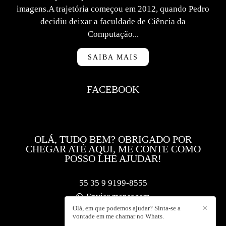
imagens.A trajetória começou em 2012, quando Pedro
decidiu deixar a faculdade de Ciência da
Computação...
SAIBA MAIS
FACEBOOK
OLÁ, TUDO BEM? OBRIGADO POR
CHEGAR ATÉ AQUI, ME CONTE COMO
POSSO LHE AJUDAR!
55 35 9 9199-8555
Enviar mensagem
Olá, em que podemos ajudar? Sinta-se a
✕
contato@f5foto.com.br
vontade em me chamar no Whats.
Muzambinho / MG