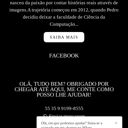
nasceu da paixão por contar histórias reais através de
imagens.A trajetória começou em 2012, quando Pedro
decidiu deixar a faculdade de Ciência da
Computação...
SAIBA MAIS
FACEBOOK
OLÁ, TUDO BEM? OBRIGADO POR
CHEGAR ATÉ AQUI, ME CONTE COMO
POSSO LHE AJUDAR!
55 35 9 9199-8555
Enviar mensagem
Olá, em que podemos ajudar? Sinta-se a
✕
contato@f5foto.com.br
vontade em me chamar no Whats.